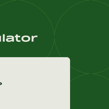
lator
?