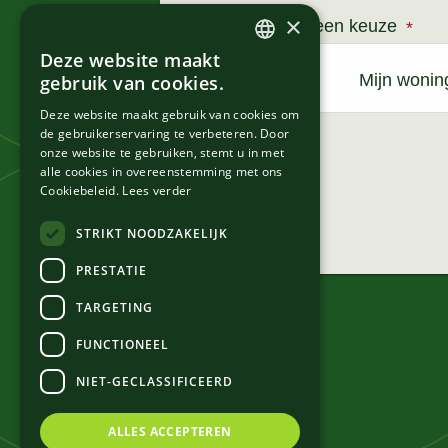
×
Maak een keuze
Deze website maakt
DUTCH
Mijn wonin
gebruik van cookies.
FRENCH
Deze website maakt gebruik van cookies om
de gebruikerservaring te verbeteren. Door
onze website te gebruiken, stemt u in met
alle cookies in overeenstemming met ons
Cookiebeleid.
Lees verder
STRIKT NOODZAKELIJK
PRESTATIE
TARGETING
FUNCTIONEEL
NIET-GECLASSIFICEERD
ALLES ACCEPTEREN